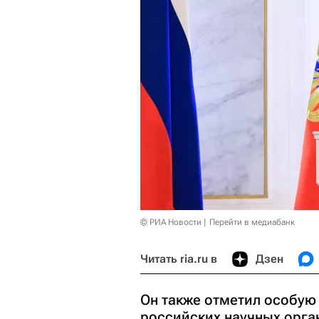
© РИА Новости
Перейти в медиабанк
Читать ria.ru в
Дзен
Он также отметил особую
российских научных орга