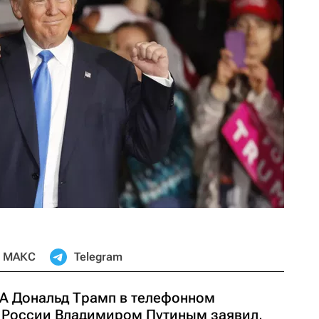
МАКС
Telegram
А Дональд Трамп в телефонном
 России Владимиром Путиным заявил,