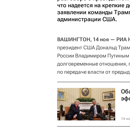
что надеется на крепкие 
заявлении команды Трамп
администрации США.
ВАШИНГТОН, 14 ноя — РИА Н
президент США Дональд Трам
России Владимиром Путиным з
долговременные отношения, 
по передаче власти от пред
Об
эф
14 но