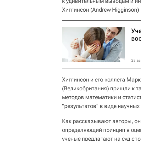
к удивительным выводам и и
Хиггинсон (Andrew Higginson)
Уч
во
28 ав
Хиггинсон и его коллега Мар
(Великобритания) пришли к 
методов математики и статис
"результатов" в виде научных
Как рассказывают авторы, они
определяющий принцип в оцен
ученые предлагают на суд спо