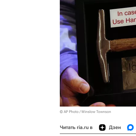
© AP Photo / Winslow Townson
Читать ria.ru в
Дзен