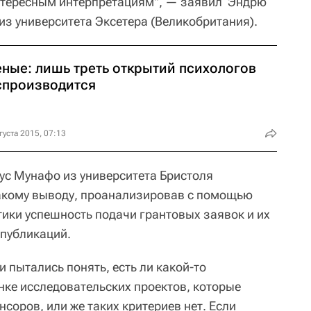
нтересным интерпретациям", — заявил Эндрю
 из университета Эксетера (Великобритания).
еные: лишь треть открытий психологов
спроизводится
густа 2015, 07:13
кус Мунафо из университета Бристоля
такому выводу, проанализировав с помощью
тики успешность подачи грантовых заявок и их
 публикаций.
 пытались понять, есть ли какой-то
ке исследовательских проектов, которые
нсоров, или же таких критериев нет. Если