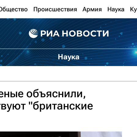
Общество
Происшествия
Армия
Наука
Ку
Наука
еные объяснили,
вуют "британские