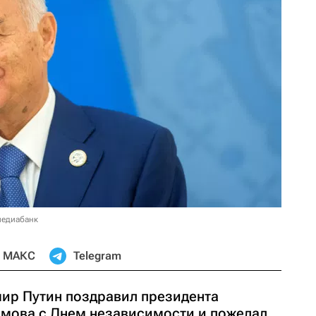
медиабанк
МАКС
Telegram
ир Путин поздравил президента
мова с Днем независимости и пожелал