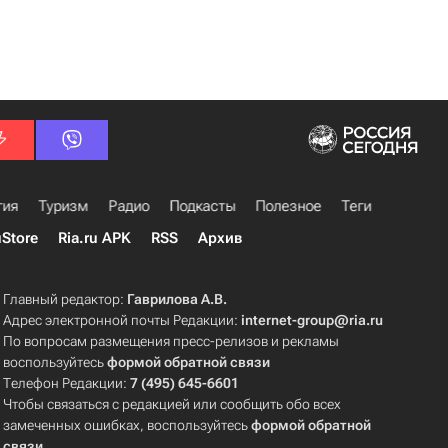
гия
Туризм
Радио
Подкасты
Полезное
Теги
uStore
Ria.ru APK
RSS
Архив
Главный редактор:
Гаврилова А.В.
Адрес электронной почты Редакции:
internet-group@ria.ru
По вопросам размещения пресс-релизов и рекламы
воспользуйтесь
формой обратной связи
Телефон Редакции:
7 (495) 645-6601
Чтобы связаться с редакцией или сообщить обо всех
замеченных ошибках, воспользуйтесь
формой обратной
связи
.