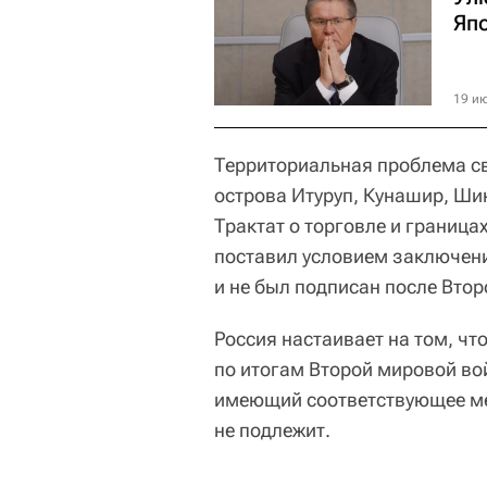
Яп
19 ию
Территориальная проблема св
острова Итуруп, Кунашир, Ши
Трактат о торговле и граница
поставил условием заключени
и не был подписан после Вто
Россия настаивает на том, ч
по итогам Второй мировой во
имеющий соответствующее м
не подлежит.