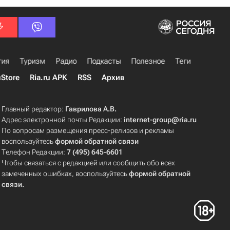
гия
Туризм
Радио
Подкасты
Полезное
Теги
uStore
Ria.ru APK
RSS
Архив
Главный редактор:
Гаврилова А.В.
Адрес электронной почты Редакции:
internet-group@ria.ru
По вопросам размещения пресс-релизов и рекламы
воспользуйтесь
формой обратной связи
Телефон Редакции:
7 (495) 645-6601
Чтобы связаться с редакцией или сообщить обо всех
замеченных ошибках, воспользуйтесь
формой обратной
связи
.