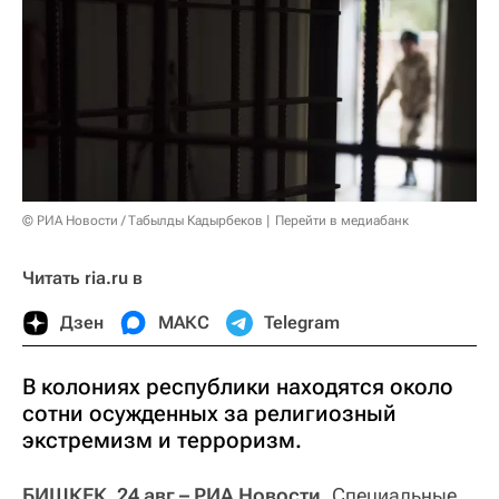
© РИА Новости / Табылды Кадырбеков
Перейти в медиабанк
Читать ria.ru в
Дзен
МАКС
Telegram
В колониях республики находятся около
сотни осужденных за религиозный
экстремизм и терроризм.
БИШКЕК, 24 авг – РИА Новости.
Специальные