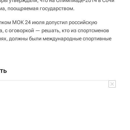
ры утверждали, что на Олимпиаде-2014 в Сочи
ма, поощряемая государством.
олком МОК 24 июля допустил российскую
, с оговоркой — решать, кто из спортсменов
ниях, должны были международные спортивные
ть