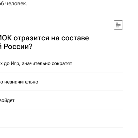
6 человек.
МОК отразится на составе
й России?
 до Игр, значительно сократят
то незначительно
зойдет