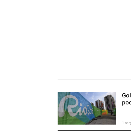
Go
ро
1 авг