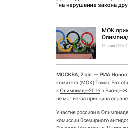
"на нарушение закона др
МОК прим
Олимпиад
31 июля 2016, 0
МОСКВА, 2 авг — РИА Новос
комитета (МОК) Томас Бах об
к
Олимпиаде-2016
в Рио-де-Ж
не мог из-за принципа справ
Участие россиян в Олимпиаде
комиссии Всемирного антидоп