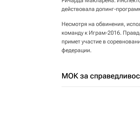
Ричарда Макларена. Инспекто
действовала допинг-програм
Несмотря на обвинения, исп
команду к Играм-2016. Правда
примет участие в соревнова
федерации.
МОК за справедливос