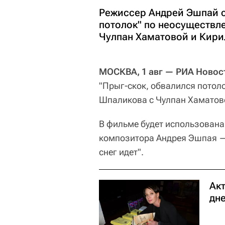
Режиссер Андрей Эшпай с
потолок" по неосуществл
Чулпан Хаматовой и Кири
МОСКВА, 1 авг — РИА Новос
"Прыг-скок, обвалился потол
Шпаликова с Чулпан Хаматов
В фильме будет использована
композитора Андрея Эшпая — 
снег идет".
Ак
дн