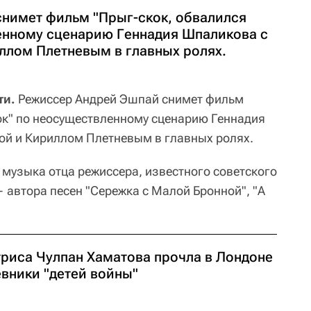
нимет фильм "Прыг-скок, обвалился
енному сценарию Геннадия Шпаликова с
ллом Плетневым в главных ролях.
ти.
Режиссер Андрей Эшпай снимет фильм
ок" по неосуществленному сценарию Геннадия
ой и Кириллом Плетневым в главных ролях.
 музыка отца режиссера, известного советского
автора песен "Сережка с Малой Бронной", "А
триса Чулпан Хаматова прочла в Лондоне
евники "детей войны"