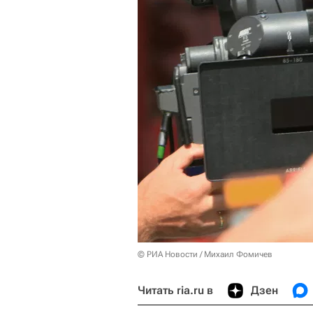
© РИА Новости / Михаил Фомичев
Читать ria.ru в
Дзен