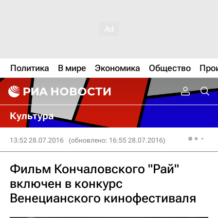
Политика
В мире
Экономика
Общество
Про
Культура
13:52 28.07.2016
(обновлено: 16:55 28.07.2016)
Фильм Кончаловского "Рай"
включен в конкурс
Венецианского кинофестиваля