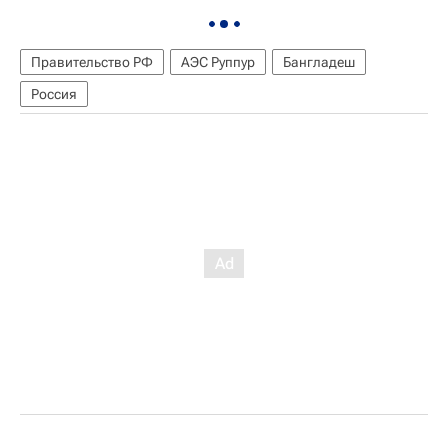
Правительство РФ
АЭС Руппур
Бангладеш
Россия