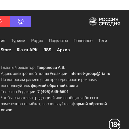
гия
Туризм
Радио
Подкасты
Полезное
Теги
uStore
Ria.ru APK
RSS
Архив
Главный редактор:
Гаврилова А.В.
Адрес электронной почты Редакции:
internet-group@ria.ru
По вопросам размещения пресс-релизов и рекламы
воспользуйтесь
формой обратной связи
Телефон Редакции:
7 (495) 645-6601
Чтобы связаться с редакцией или сообщить обо всех
замеченных ошибках, воспользуйтесь
формой обратной
связи
.