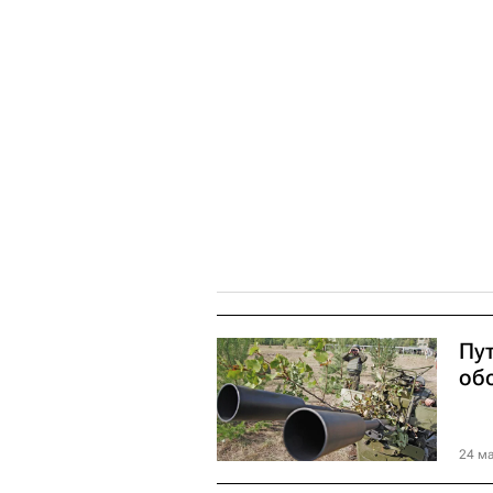
Пу
об
24 ма