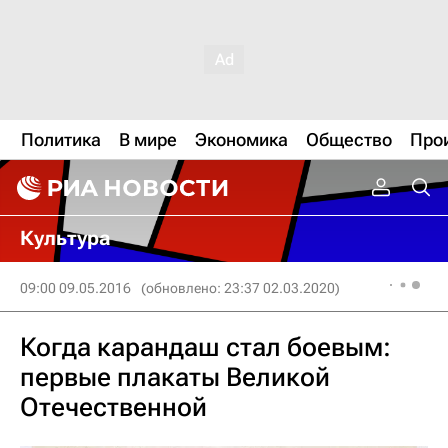
Политика
В мире
Экономика
Общество
Про
Культура
09:00 09.05.2016
(обновлено: 23:37 02.03.2020)
Когда карандаш стал боевым:
первые плакаты Великой
Отечественной