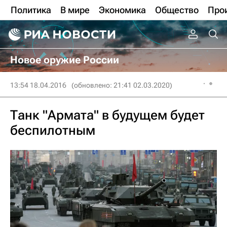
Политика
В мире
Экономика
Общество
Про
Новое оружие России
13:54 18.04.2016
(обновлено: 21:41 02.03.2020)
Танк "Армата" в будущем будет
беспилотным