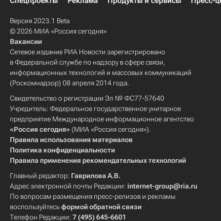
Спецпроекты
Реклама
Продукты и сервисы
Пресс-ц
Версия 2023.1 Beta
© 2026 МИА «Россия сегодня»
Вакансии
Сетевое издание РИА Новости зарегистрировано
в Федеральной службе по надзору в сфере связи,
информационных технологий и массовых коммуникаций
(Роскомнадзор) 08 апреля 2014 года.
Свидетельство о регистрации Эл № ФС77-57640
Учредитель: Федеральное государственное унитарное
предприятие Международное информационное агентство
«Россия сегодня»
(МИА «Россия сегодня»).
Правила использования материалов
Политика конфиденциальности
Правила применения рекомендательных технологий
Главный редактор:
Гаврилова А.В.
Адрес электронной почты Редакции:
internet-group@ria.ru
По вопросам размещения пресс-релизов и рекламы
воспользуйтесь
формой обратной связи
Телефон Редакции:
7 (495) 645-6601