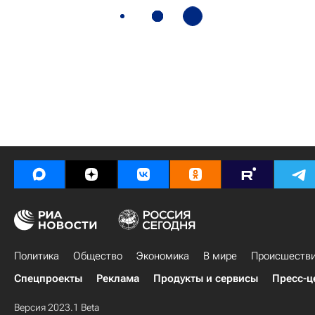
Политика
Общество
Экономика
В мире
Происшеств
Спецпроекты
Реклама
Продукты и сервисы
Пресс-ц
Версия 2023.1 Beta