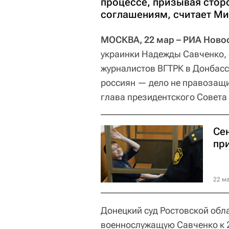
процессе, призывая сто
соглашениям, считает Ми
МОСКВА, 22 мар – РИА Ново
украинки Надежды Савченко, о
журналистов ВГТРК в Донбасс
россиян — дело не правозащи
глава президентского Совета
Сен
пр
22 ма
Донецкий суд Ростовской обл
военнослужащую Савченко к 2