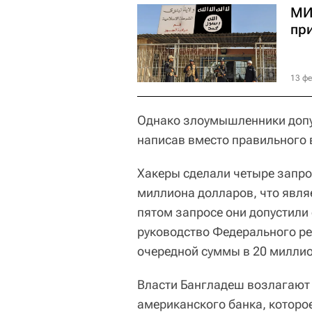
МИ
при
13 фе
Однако злоумышленники допу
написав вместо правильного в
Хакеры сделали четыре запро
миллиона долларов, что явля
пятом запросе они допустили
руководство Федерального ре
очередной суммы в 20 милли
Власти Бангладеш возлагают
американского банка, которо