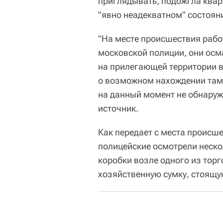
приглядывать, подожгла кварт
"явно неадекватном" состоян
"На месте происшествия раб
московской полиции, они ос
на прилегающей территории 
о возможном нахождении там
на данный момент не обнаруж
источник.
Как передает с места происш
полицейские осмотрели неско
коробки возле одного из тор
хозяйственную сумку, стоящую