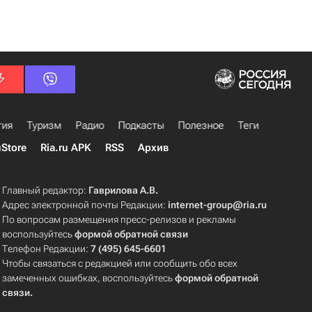
гия
Туризм
Радио
Подкасты
Полезное
Теги
uStore
Ria.ru APK
RSS
Архив
Главный редактор:
Гаврилова А.В.
Адрес электронной почты Редакции:
internet-group@ria.ru
По вопросам размещения пресс-релизов и рекламы
воспользуйтесь
формой обратной связи
Телефон Редакции:
7 (495) 645-6601
Чтобы связаться с редакцией или сообщить обо всех
замеченных ошибках, воспользуйтесь
формой обратной
связи
.