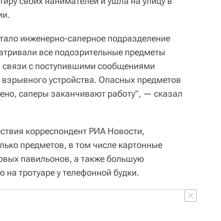
иру своих нанимателей и ушла на улицу в
ии.
отало инженерно-саперное подразделение
матривали все подозрительные предметы
в связи с поступившими сообщениями
 взрывного устройства. Опасных предметов
ено, саперы заканчивают работу", — сказал
ествия корреспондент РИА Новости,
лько предметов, в том числе картонные
говых павильонов, а также большую
 на тротуаре у телефонной будки.