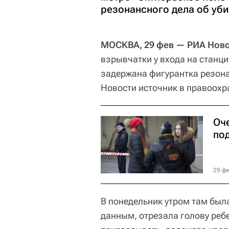
резонансного дела об уби
МОСКВА, 29 фев — РИА Ново
взрывчатки у входа на станци
задержана фигурантка резона
Новости источник в правоохр
Оч
по
29 фе
В понедельник утром там был
данным, отрезала голову реб