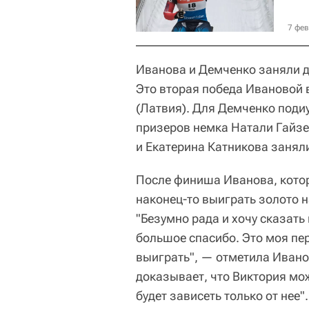
7 фев
Иванова и Демченко заняли д
Это вторая победа Ивановой в
(Латвия). Для Демченко поди
призеров немка Натали Гайзе
и Екатерина Катникова заняли
После финиша Иванова, котор
наконец-то выиграть золото н
"Безумно рада и хочу сказать
большое спасибо. Это моя пер
выиграть", — отметила Ивано
доказывает, что Виктория мо
будет зависеть только от нее".