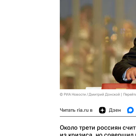
© РИА Новости / Дмитрий Донской
Перейт
Читать ria.ru в
Дзен
Около трети россиян счит
из кризиса, но совершил