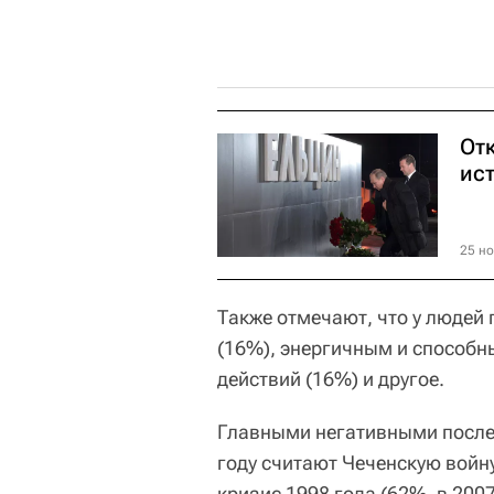
От
ист
25 но
Также отмечают, что у людей
(16%), энергичным и способ
действий (16%) и другое.
Главными негативными после
году считают Чеченскую войн
кризис 1998 года (62%, в 200