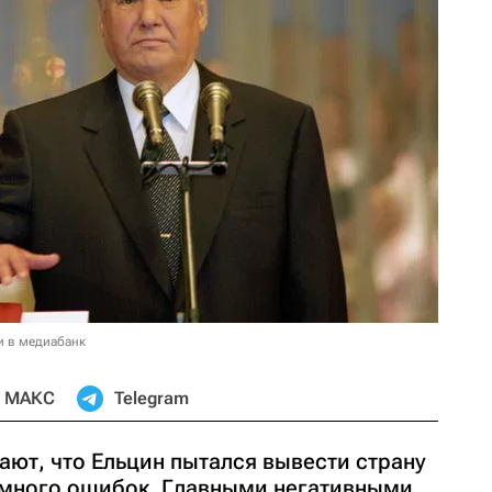
и в медиабанк
МАКС
Telegram
ают, что Ельцин пытался вывести страну
 много ошибок. Главными негативными