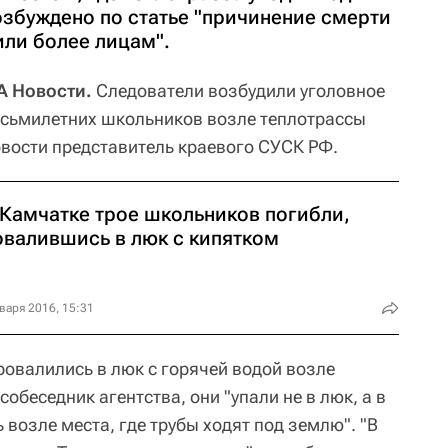
озбуждено по статье "причинение смерти
или более лицам".
А Новости.
Следователи возбудили уголовное
восьмилетних школьников возле теплотрассы
вости представитель краевого СУСК РФ.
 Камчатке трое школьников погибли,
овалившись в люк с кипятком
варя 2016, 15:31
ровалились в люк с горячей водой возле
собеседник агентства, они "упали не в люк, а в
 возле места, где трубы ходят под землю". "В