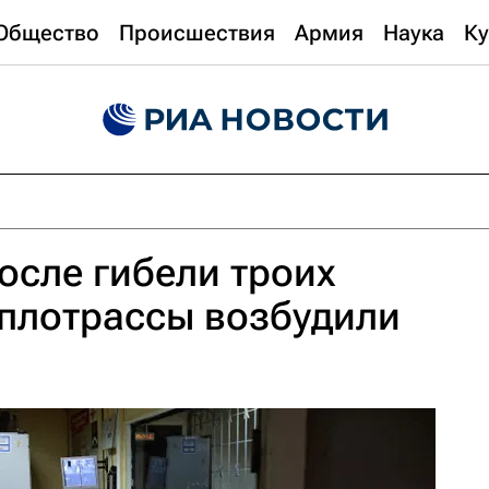
Общество
Происшествия
Армия
Наука
Ку
осле гибели троих
еплотрассы возбудили