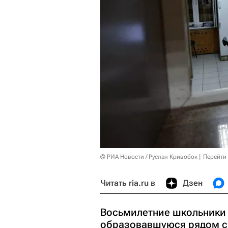
© РИА Новости / Руслан Кривобок
Перейти
Читать ria.ru в
Дзен
Восьмилетние школьники 
образовавшуюся рядом с 