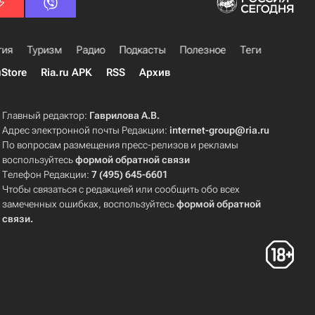
гия
Туризм
Радио
Подкасты
Полезное
Теги
uStore
Ria.ru APK
RSS
Архив
Главный редактор:
Гаврилова А.В.
Адрес электронной почты Редакции:
internet-group@ria.ru
По вопросам размещения пресс-релизов и рекламы
воспользуйтесь
формой обратной связи
Телефон Редакции:
7 (495) 645-6601
Чтобы связаться с редакцией или сообщить обо всех
замеченных ошибках, воспользуйтесь
формой обратной
связи
.