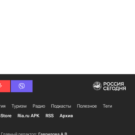
гия
Туризм
Радио
Подкасты
Полезное
Теги
uStore
Ria.ru APK
RSS
Архив
Главный редактор:
Гаврилова А.В.