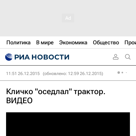
Политика
В мире
Экономика
Общество
Про
11:51 26.12.2015
(обновлено: 12:59 26.12.2015)
Кличко "оседлал" трактор.
ВИДЕО