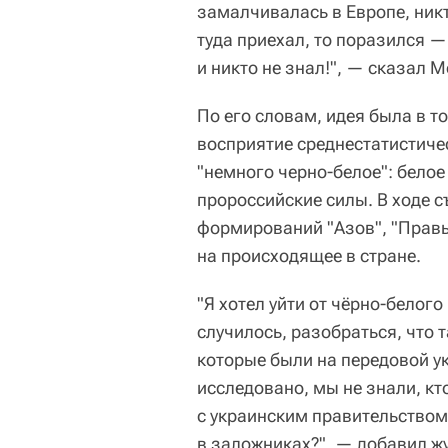
замалчивалась в Европе, никт
туда приехал, то поразился —
и никто не знал!", — сказал 
По его словам, идея была в то
восприятие среднестатистиче
"немного черно-белое": белое
пророссийские силы. В ходе 
формирований "Азов", "Правы
на происходящее в стране.
"Я хотел уйти от чёрно-белого
случилось, разобраться, что 
которые были на передовой у
исследовано, мы не знали, кто
с украинским правительством
в заложниках?", — добавил ж