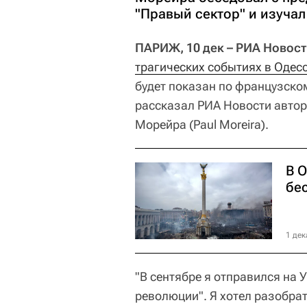
"Правый сектор" и изучал
ПАРИЖ, 10 дек – РИА Новос
трагических событиях в Одес
будет показан по французском
рассказал РИА Новости автор
Морейра (Paul Moreira).
В 
бе
1 дек
"В сентябре я отправился на
революции". Я хотел разобра