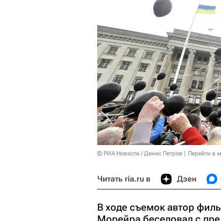
© РИА Новости / Денис Петров
Перейти в 
Читать ria.ru в
Дзен
В ходе съемок автор фил
Морейра беседовал с пре