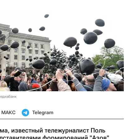
медиабанк
МАКС
Telegram
ьма, известный тележурналист Поль
дставителями формирований "Азов",