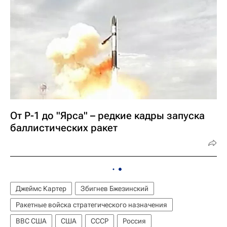
От Р-1 до "Ярса" – редкие кадры запуска
баллистических ракет
Джеймс Картер
Збигнев Бжезинский
Ракетные войска стратегического назначения
ВВС США
США
СССР
Россия