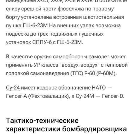
наведением Х-25, Х-29, Х-58 и Х-59. В обтекателе
снизу средней части фюзеляжа по правому
борту установлена встроенная шестиствольная
пушка ГШ-6-23М На внешних узлах возможна
подвеска до трех подвижных пушечных
установок СППУ-6 с ГШ-6-23М.
В качестве оружия самообороны самолет может
применять УР класса "воздух-воздух" с тепловой
головкой самонаведения (ТГС) Р-60 (Р-60М).
Су-24
имеет кодовое обозначение НАТО —
Fencer-A (Фехтовальщик), а Су-24М — Fencer-D.
Тактико-технические
характеристики бомбардировщика