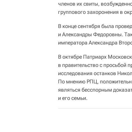
членов их свиты, возбужденно
группового захоронения в окр
В конце сентября была провед
и Александры Федоровны. Так
императора Александра Второ
В октябре Патриарх Московск
в правительство с просьбой 
исследования останков Никола
По мнению РПЦ, положительны
являться бесспорным доказат
и его семьи.