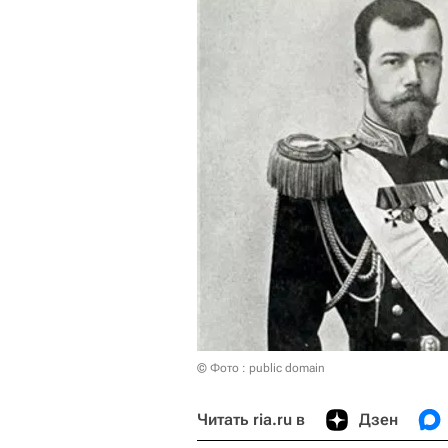
© Фото : public domain
Читать ria.ru в
Дзен