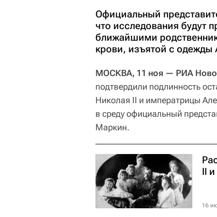
Официальный представите
что исследования будут п
ближайшими родственника
крови, изъятой с одежды А
МОСКВА, 11 ноя — РИА Ново
подтвердили подлинность ост
Николая II и императрицы А
в среду официальный предста
Маркин.
Ра
II 
16 ию