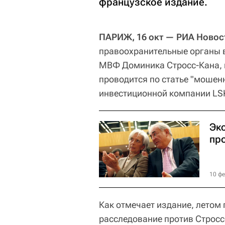
французское издание.
ПАРИЖ, 16 окт — РИА Новост
правоохранительные органы 
МВФ Доминика Стросс-Кана, н
проводится по статье "мошенн
инвестиционной компании LSK
Экс
про
10 фе
Как отмечает издание, летом
расследование против Строс