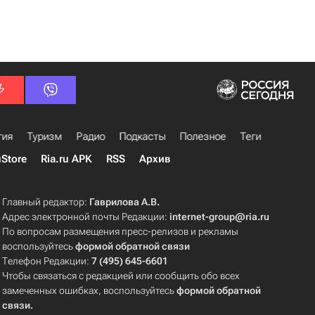
гия
Туризм
Радио
Подкасты
Полезное
Теги
uStore
Ria.ru APK
RSS
Архив
Главный редактор:
Гаврилова А.В.
Адрес электронной почты Редакции:
internet-group@ria.ru
По вопросам размещения пресс-релизов и рекламы
воспользуйтесь
формой обратной связи
Телефон Редакции:
7 (495) 645-6601
Чтобы связаться с редакцией или сообщить обо всех
замеченных ошибках, воспользуйтесь
формой обратной
связи
.