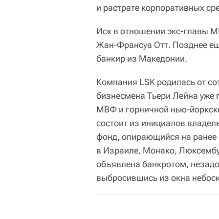
и растрате корпоративных сре
Иск в отношении экс-главы М
Жан-Франсуа Отт. Позднее ещ
банкир из Македонии.
Компания LSK родилась от со
бизнесмена Тьери Лейна уже 
МВФ и горничной нью-йоркског
состоит из инициалов владел
фонд, опирающийся на ранее
в Израиле, Монако, Люксембу
объявлена банкротом, незадол
выбросившись из окна небоск