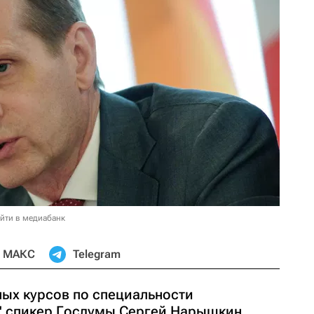
йти в медиабанк
МАКС
Telegram
ных курсов по специальности
" спикер Госдумы Сергей Нарышкин