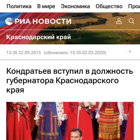
Политика
В мире
Экономика
Общество
Про
Краснодарский край
13:26 22.09.2015
(обновлено: 15:35 02.03.2020)
Кондратьев вступил в должность
губернатора Краснодарского
края