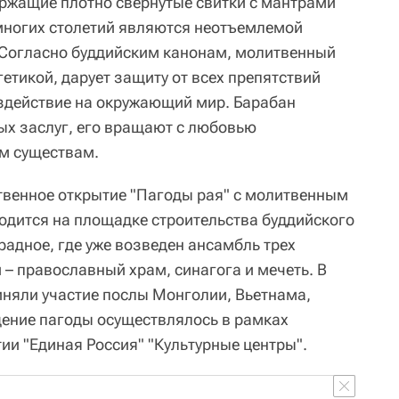
ржащие плотно свернутые свитки с мантрами
многих столетий являются неотъемлемой
 Согласно буддийским канонам, молитвенный
етикой, дарует защиту от всех препятствий
здействие на окружающий мир. Барабан
ых заслуг, его вращают с любовью
м существам.
твенное открытие "Пагоды рая" с молитвенным
одится на площадке строительства буддийского
радное, где уже возведен ансамбль трех
– православный храм, синагога и мечеть. В
няли участие послы Монголии, Вьетнама,
ение пагоды осуществлялось в рамках
и "Единая Россия" "Культурные центры".