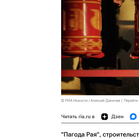
© РИА Новости / Алексей Даничев
Перейти
Читать ria.ru в
Дзен
"Пагода Рая", строительс