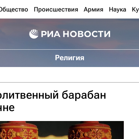
Общество
Происшествия
Армия
Наука
Ку
Религия
олитвенный барабан
чне