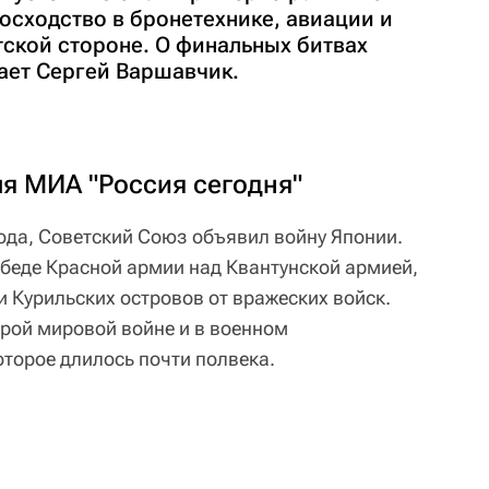
осходство в бронетехнике, авиации и
тской стороне. О финальных битвах
ает Сергей Варшавчик.
ля МИА "Россия сегодня"
 года, Советский Союз объявил войну Японии.
обеде Красной армии над Квантунской армией,
Курильских островов от вражеских войск.
орой мировой войне и в военном
оторое длилось почти полвека.