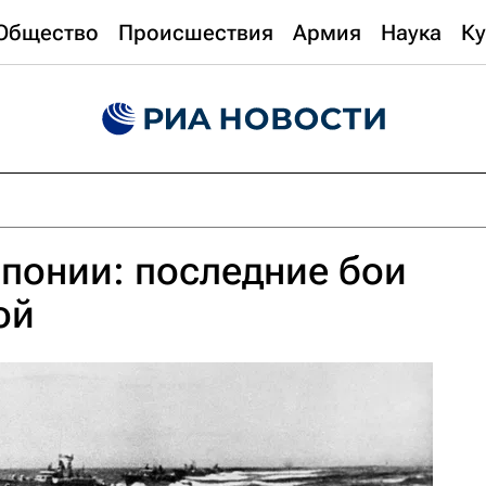
Общество
Происшествия
Армия
Наука
Ку
понии: последние бои
ой