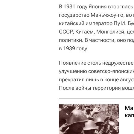
В 1931 году Япония вторглас
государство Маньчжоу-го, во
китайский император Пу И. Б
СССР, Китаем, Монголией, це
политики. В частности, оно 
в 1939 году.
Появление столь недружестве
улучшению советско-японских
прекратил лишь в конце авгус
После войны территория вошл
Ма
кап