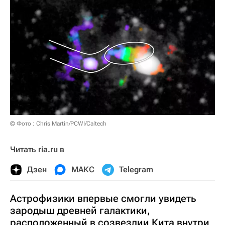
© Фото : Chris Martin/PCWI/Caltech
Читать ria.ru в
Дзен
МАКС
Telegram
Астрофизики впервые смогли увидеть
зародыш древней галактики,
расположенный в созвездии Кита внутри