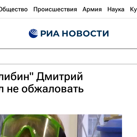
Общество
Происшествия
Армия
Наука
Ку
улибин" Дмитрий
л не обжаловать