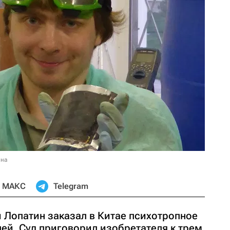
ина
МАКС
Telegram
Лопатин заказал в Китае психотропное
ей. Суд приговорил изобретателя к трем