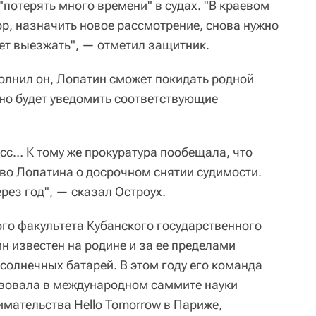
"потерять много времени" в судах. "В краевом
ор, назначить новое рассмотрение, снова нужно
удет выезжать", — отметил защитник.
олнил он, Лопатин сможет покидать родной
чно будет уведомить соответствующие
с… К тому же прокуратура пообещала, что
во Лопатина о досрочном снятии судимости.
ерез год", — сказал Остроух.
го факультета Кубанского государственного
н известен на родине и за ее пределами
солнечных батарей. В этом году его команда
твовала в международном саммите науки
имательства Hello Tomorrow в Париже,