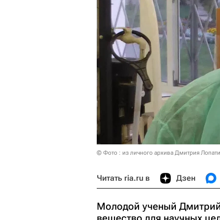
© Фото : из личного архива Дмитрия Лопат
Читать ria.ru в
Дзен
Молодой ученый Дмитрий 
вещество для научных цел