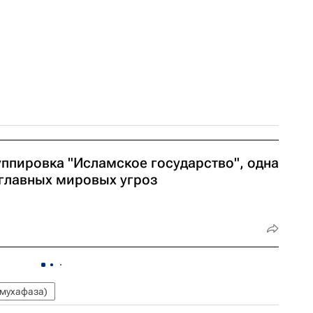
уппировка "Исламское государство", одна
 главных мировых угроз
(мухафаза)