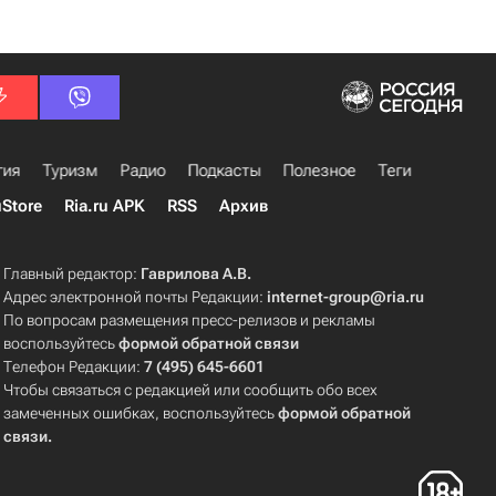
гия
Туризм
Радио
Подкасты
Полезное
Теги
uStore
Ria.ru APK
RSS
Архив
Главный редактор:
Гаврилова А.В.
Адрес электронной почты Редакции:
internet-group@ria.ru
По вопросам размещения пресс-релизов и рекламы
воспользуйтесь
формой обратной связи
Телефон Редакции:
7 (495) 645-6601
Чтобы связаться с редакцией или сообщить обо всех
замеченных ошибках, воспользуйтесь
формой обратной
связи
.