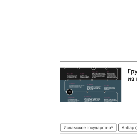
Гр
из
Исламское государство*
Анбар 