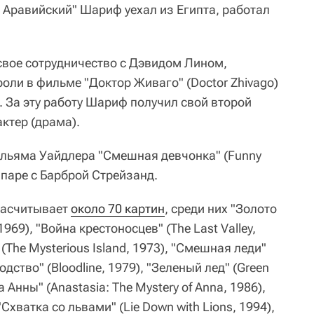
 Аравийский" Шариф уехал из Египта, работал
свое сотрудничество с Дэвидом Лином,
роли в фильме "Доктор Живаго" (Doctor Zhivago)
. За эту работу Шариф получил свой второй
актер (драма).
ильяма Уайдлера "Смешная девчонка" (Funny
 паре с Барброй Стрейзанд.
насчитывает
около 70 картин
, среди них "Золото
969), "Война крестоносцев" (The Last Valley,
(The Mysterious Island, 1973), "Смешная леди"
одство" (Bloodline, 1979), "Зеленый лед" (Green
а Анны" (Anastasia: The Mystery of Anna, 1986),
"Схватка со львами" (Lie Down with Lions, 1994),