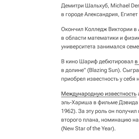
Демитри Шальхуб, Michael Dem
в городе Александрия, Египе
Окончил Колледж Виктории в 
в области математики и физи
университета занимался сем
В кино Шариф дебютировал
в
в долине" (Blazing Sun). Сыгр
приобрел известность у себя 
Международную известность
эль-Хариша в фильме Дэвида Л
1962). За эту роль он получи
второго плана, номинацию на 
(New Star of the Year).