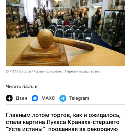
© РИА Новости / Руслан Кривобок
Перейти в медиабанк
Читать ria.ru в
Дзен
МАКС
Telegram
Главным лотом торгов, как и ожидалось,
стала картина Лукаса Кранаха-старшего
"Уста истины", проданная за рекордную