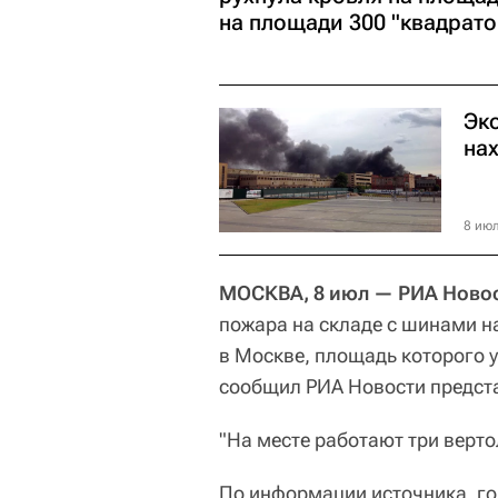
на площади 300 "квадрато
Эк
на
8 июл
МОСКВА, 8 июл — РИА Новос
пожара на складе с шинами н
в Москве, площадь которого 
сообщил РИА Новости предст
"На месте работают три верто
По информации источника, гор