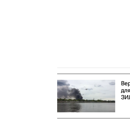
Ве
дл
ЗИ