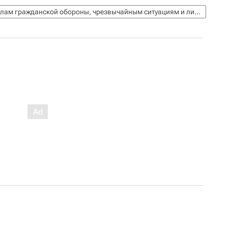
МЧС России (Министерство РФ по делам гражданской обороны, чрезвычайным ситуациям и ликвидации последствий стихийных бедствий)