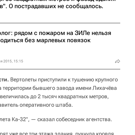
в". О пострадавших не сообщалось.
олог: рядом с пожаром на ЗИЛе нельзя
ходиться без марлевых повязок
я 2015, 15:15
ти.
Вертолеты приступили к тушению крупного
а территории бывшего завода имени Лихачёва
увеличилась до 2 тысяч квадратных метров,
авитель оперативного штаба.
лета Ка-32", — сказал собеседник агентства.
ят уже все три этажа здания, рухнула кровля