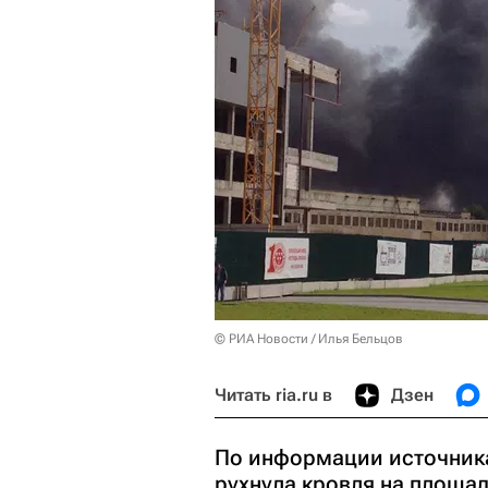
© РИА Новости / Илья Бельцов
Читать ria.ru в
Дзен
По информации источника,
рухнула кровля на площад