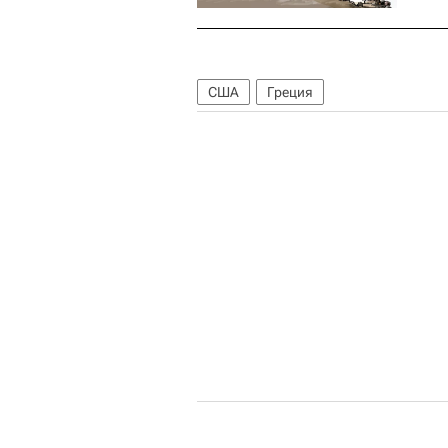
США
Греция