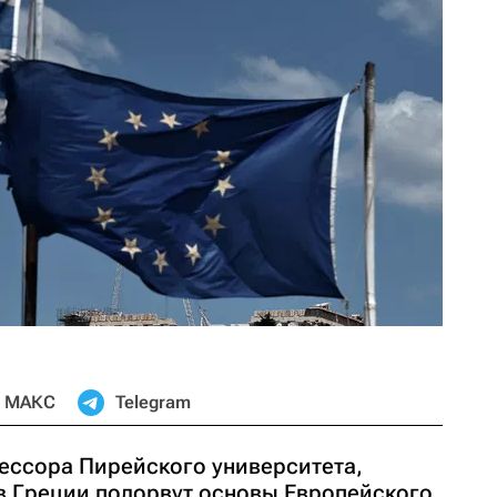
МАКС
Telegram
ссора Пирейского университета,
в Греции подорвут основы Европейского