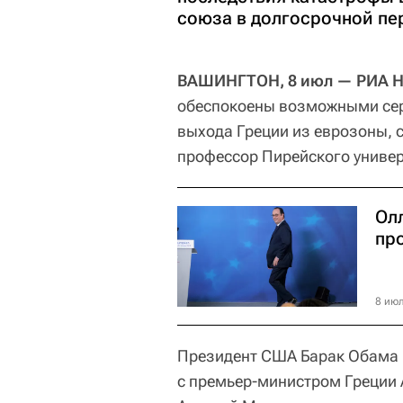
союза в долгосрочной пе
ВАШИНГТОН, 8 июл — РИА Но
обеспокоены возможными сер
выхода Греции из еврозоны, 
профессор Пирейского универ
Ол
пр
8 июл
Президент США Барак Обама 
с премьер-министром Греции