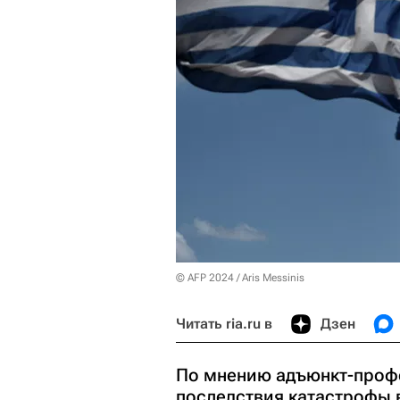
© AFP 2024 / Aris Messinis
Читать ria.ru в
Дзен
По мнению адъюнкт-профе
последствия катастрофы 