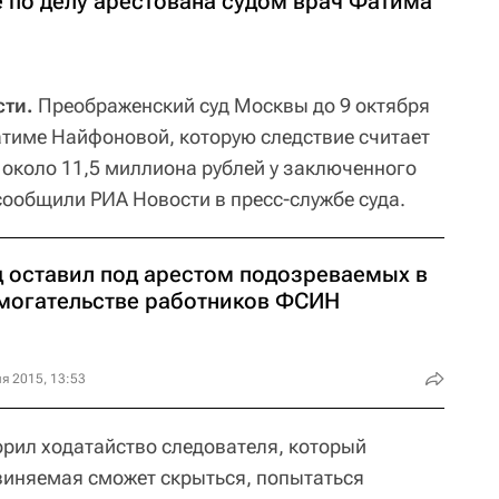
 по делу арестована судом врач Фатима
ти.
Преображенский суд Москвы до 9 октября
атиме Найфоновой, которую следствие считает
 около 11,5 миллиона рублей у заключенного
ообщили РИА Новости в пресс-службе суда.
д оставил под арестом подозреваемых в
могательстве работников ФСИН
я 2015, 13:53
орил ходатайство следователя, который
бвиняемая сможет скрыться, попытаться