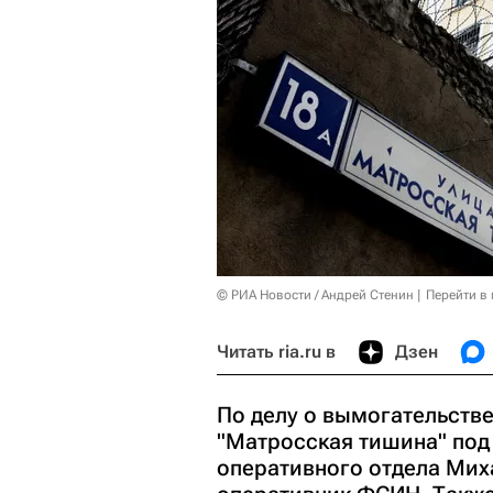
© РИА Новости / Андрей Стенин
Перейти в
Читать ria.ru в
Дзен
По делу о вымогательств
"Матросская тишина" под
оперативного отдела Мих