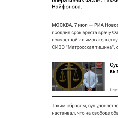
оперативник ФСИН. Также
Найфонова.
МОСКВА, 7 июл — РИА Новос
продлил срок ареста врачу Ф
причастной к вымогательству
СИЗО "Матросская тишина", с
Су
вы
8 июн
Таким образом, суд удовлетв
настаивал, что на свободе о