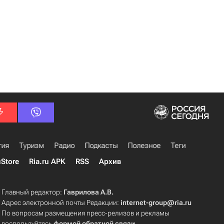
гия
Туризм
Радио
Подкасты
Полезное
Теги
uStore
Ria.ru APK
RSS
Архив
Главный редактор:
Гаврилова А.В.
Адрес электронной почты Редакции:
internet-group@ria.ru
По вопросам размещения пресс-релизов и рекламы
воспользуйтесь
формой обратной связи