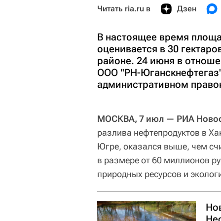
Читать ria.ru в
Дзен
В настоящее время площа
оценивается в 30 гектаро
районе. 24 июня в отноше
ООО "РН-Юганскнефтегаз"
административном право
МОСКВА, 7 июл — РИА Ново
разлива нефтепродуктов в Х
Югре, оказался выше, чем сч
в размере от 60 миллионов р
природных ресурсов и эколог
Но
Не