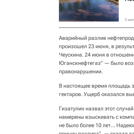
3 июл
Аварийный разлив нефтепро
произошел 23 июня, в результ
Чеускина. 24 июня в отношен
Юганскнефтегаз" — было воз
правонарушении.
В настоящее время площадь з
гектаров. Ущерб оказался вы
Гизатулин назвал этот случа
намерены взыскивать с компа
не было более 10 лет… Надею
причин разлива", — сказал з