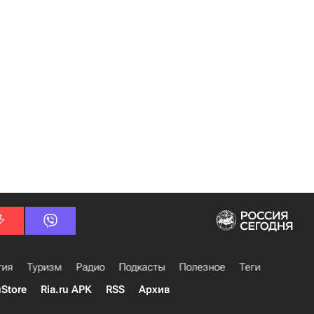
гия
Туризм
Радио
Подкасты
Полезное
Теги
uStore
Ria.ru APK
RSS
Архив