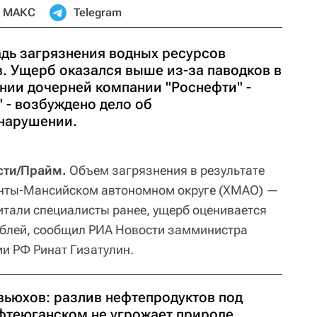
МАКС
Telegram
дь загрязнения водных ресурсов
в. Ущерб оказался выше из-за паводков в
нии дочерней компании "Роснефти" -
 - возбуждено дело об
нарушении.
сти/Прайм.
Объем загрязнения в результате
анты-Мансийском автономном округе (ХМАО) —
итали специалисты ранее, ущерб оценивается
ублей, сообщил РИА Новости замминистра
ии РФ Ринат Гизатулин.
вьюхов: разлив нефтепродуктов под
фтеюганском не угрожает природе