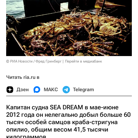
© РИА Новости / Фред Гринберг
Перейти в медиабанк
Читать ria.ru в
Дзен
МАКС
Telegram
Капитан судна SEA DREAM в мае-июне
2012 года он нелегально добыл больше 60
тысяч особей самцов краба-стригуна
опилио, общим весом 41,5 тысячи
килограммов.