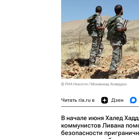
© РИА Новости / Мохаммад Алаеддин
Читать ria.ru в
Дзен
В начале июня Халед Хадд
коммунистов Ливана помо
безопасности приграничн