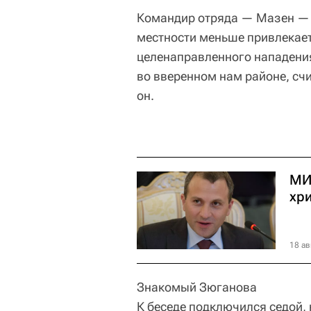
Командир отряда — Мазен — 
местности меньше привлекает
целенаправленного нападения
во вверенном нам районе, сч
он.
МИ
хр
18 ав
Знакомый Зюганова
К беседе подключился седой, 