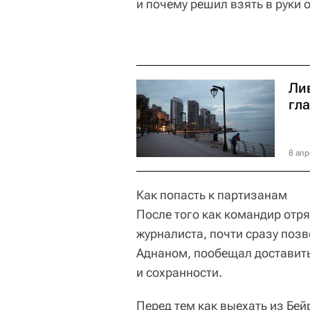
и почему решил взять в руки
Ли
гл
8 апр
Как попасть к партизанам
После того как командир отр
журналиста, почти сразу поз
Аднаном, пообещал доставить
и сохранности.
Перед тем как выехать из Бе