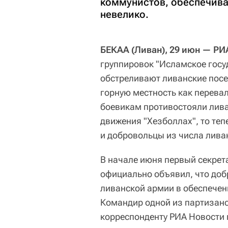
коммунистов, обеспечива
невелико.
БЕКАА (Ливан), 29 июн — РИ
группировок "Исламское госу
обстреливают ливанские посе
горную местность как перева
боевикам противостояли лива
движения "Хезболлах", то теп
и добровольцы из числа лива
В начале июня первый секрет
официально объявил, что до
ливанской армии в обеспечен
Командир одной из партизан
корреспонденту РИА Новости п