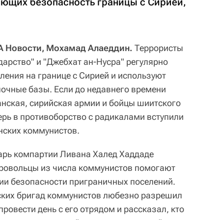
ющих безопасность границы с Сирией,
А Новости, Мохамад Алаеддин.
Террористы
дарство" и "Джебхат ан-Нусра" регулярно
ления на границе с Сирией и используют
лочные базы. Если до недавнего времени
нская, сирийская армии и бойцы шиитского
ерь в противоборство с радикалами вступили
нских коммунистов.
арь компартии Ливана Халед Хаддаде
бровольцы из числа коммунистов помогают
ии безопасности приграничных поселений.
ских бригад коммунистов любезно разрешил
ровести день с его отрядом и рассказал, кто