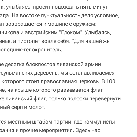
к, улыбаясь, просит подождать пять минут
зда. На востоке пунктуальность дело условное,
нан возвращается к машине с оружием:
никова и австрийским "Глоком". Улыбаясь,
енье, а пистолет возле себя. "Для нашей же
роводник-телохранитель.
ее десятка блокпостов ливанской армии
усульманских деревень, мы останавливаемся
е которого стоит православная церковь. В 100
ие, на крыше которого развевается флаг
же ливанский флаг, только полоски перевернуты
нный серп и молот.
ется местным штабом партии, где коммунисты
рания и прочие мероприятия. Здесь нас