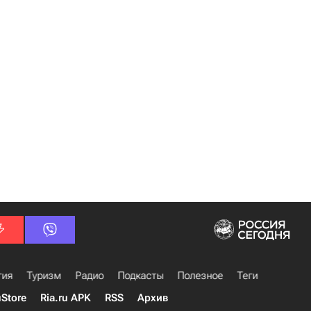
гия
Туризм
Радио
Подкасты
Полезное
Теги
uStore
Ria.ru APK
RSS
Архив