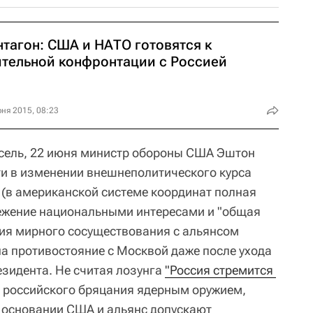
нтагон: США и НАТО готовятся к
ительной конфронтации с Россией
ня 2015, 08:23
ссель, 22 июня министр обороны США Эштон
ти в изменении внешнеполитического курса
(в американской системе координат полная
режение национальными интересами и "общая
ия мирного сосуществования с альянсом
на противостояние с Москвой даже после ухода
езидента. Не считая лозунга
"Россия стремится 
 российского бряцания ядерным оружием,
м основании США и альянс допускают