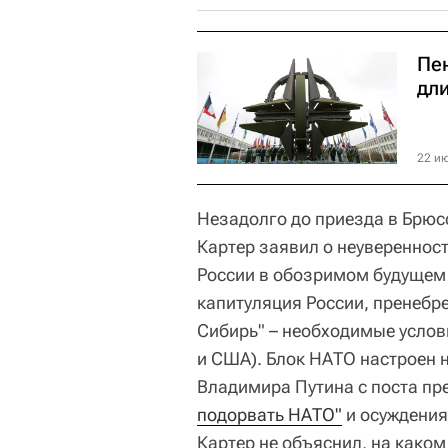
Пе
дл
22 ию
Незадолго до приезда в Брю
Картер заявил о неувереннос
России в обозримом будущем 
капитуляция России, пренеб
Сибирь" – необходимые услов
и США). Блок НАТО настроен 
Владимира Путина с поста пр
подорвать НАТО"
и осуждения
Картер не объяснил, на како