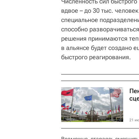
Численность сил быстрого
вдвое – до 30 тыс. челове
специальное подразделение
способно разворачиваться 
решения принимаются теп
в альянсе будет создано 
быстрого реагирования.
Пе
сц
21 ию
Возможно, стараясь смягчить 