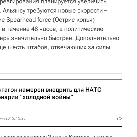
 реагирования планируется увеличить
к. Альянсу требуются новые скорости –
 Spearhead force (Острие копья)
в течение 48 часов, а политические
ерь значительно быстрее. Дополнительно
еще шесть штабов, отвечающих за силы
нтагон намерен внедрить для НАТО
енарии "холодной войны"
ня 2015, 15:25
жесткую риторику Эштона Картера, в тот же