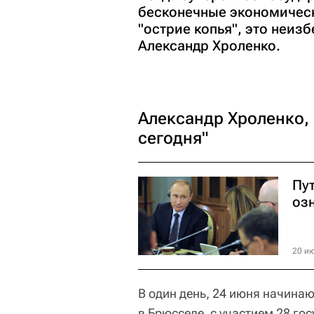
бесконечные экономическ
"острие копья", это неиз
Александр Хроленко.
Александр Хроленко,
сегодня"
Пу
оз
20 ию
В один день, 24 июня начина
в Брюсселе, с участием 28 го