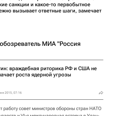
ие санкции и какое-то первобытное
бежно вызывает ответные шаги, замечает
 обозреватель МИА "Россия
тин: враждебная риторика РФ и США не
начает роста ядерной угрозы
ня 2015, 07:16
ют работу совет министров обороны стран НАТО
сударств и VI-я международная встреча в Улан-