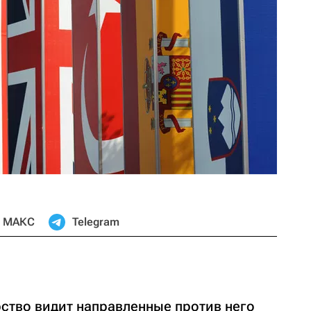
МАКС
Telegram
рство видит направленные против него