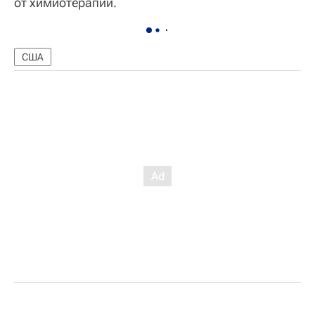
от химиотерапии.
США