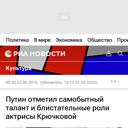
Политика
В мире
Экономика
Общество
Про
Культура
09:50 22.06.2015
(обновлено: 13:15 02.03.2020)
Путин отметил самобытный
талант и блистательные роли
актрисы Крючковой