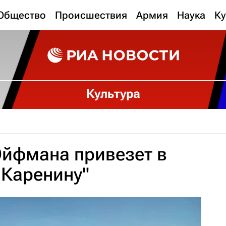
Общество
Происшествия
Армия
Наука
Ку
Культура
Эйфмана привезет в
 Каренину"