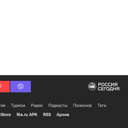
гия
Туризм
Радио
Подкасты
Полезное
Теги
uStore
Ria.ru APK
RSS
Архив